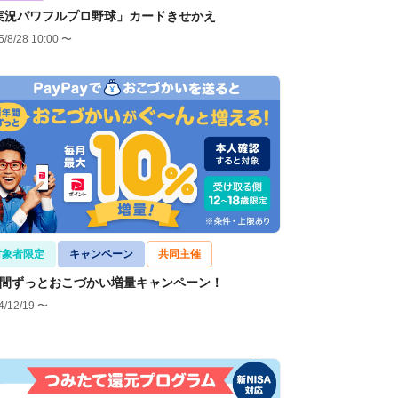
実況パワフルプロ野球」カードきせかえ
5/8/28 10:00 〜
対象者限定
キャンペーン
共同主催
年間ずっとおこづかい増量キャンペーン！
4/12/19 〜