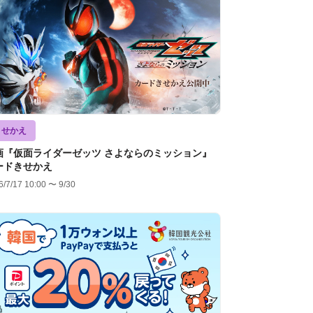
きせかえ
画『仮面ライダーゼッツ さよならのミッション』
ードきせかえ
6/7/17 10:00 〜 9/30