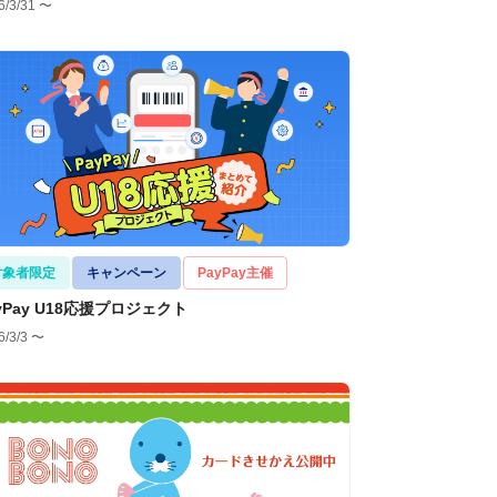
6/3/31 〜
対象者限定
キャンペーン
PayPay主催
yPay U18応援プロジェクト
6/3/3 〜