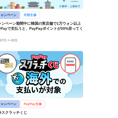
キャンペーン
外部主催
ャンペーン期間中に韓国の実店舗で1万ウォン以上
yPayで支払うと、PayPayポイントが20%戻ってく
！
6/7/1 〜 8/31
キャンペーン
PayPay主催
外スクラッチくじ