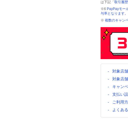
は下記「
取引履歴
※6
PayPayモ
与率となります。
※
複数のキャンペ
対象店
対象店
キャン
支払い
ご利用
よくあ