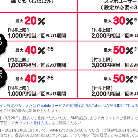
ン設定済み、またはY!mobileサービスの初期設定済みYahoo! JAPAN IDにてPay
MOをご利用の場合は対象外となります。
3月1日～3月28日に新規でご登録いただいた方。SMS認証によるアカウントのご登録ま
下記「
アカウントの登録方法
」をご確認ください。
月1日～2021年2月28日において、PayPayでのお支払いがない方（ご登録後2021年2
含む）。過去のお支払い状況については、アプリ内の「取引履歴」からご確認いた