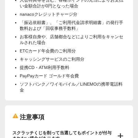
い金額合計が0円となった場合
nanacoクレジットチャージ分
「振込依頼書」、「ご利用代金請求明細書」の発行手
数料および「回収事務手数料」
お客様自身や、店舗都合などによりご利用をキャンセ
ルされた場合
ETCカード年会費のご利用分
キャッシングサービスのご利用分
提携CD・ATM利用手数料
PayPayカード ゴールド年会費
ソフトバンク／ワイモバイル／LINEMOの携帯電話料
金
注意事項
スクラッチくじを削って当選してもポイントが付与