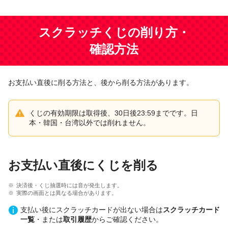
スクラッチくじの削り方・
確認方法
お支払い直後に削る方法と、後から削る方法があります。
くじの有効期限は取得後、30日後23:59までです。日
本・韓国・台湾以外では削れません。
お支払い直後にくじを削る
決済後・くじ抽選時には音が発生します。
実際の画面とは異なる場合があります。
支払い後にスクラッチカードが出ない場合は
スクラッチカード
一覧
・または
取引履歴
からご確認ください。