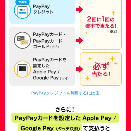
PayPayクレジットを利用するには