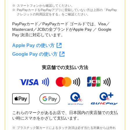
スマートフォンから確認してください。
PayPayカードをPayPayアプリに登録していない方は上部の「PayPay
クレジットの利用設定をする」をご確認ください。
PayPayカード／PayPayカード ゴールドでは、Visa／
Mastercard／JCBの全ブランドがApple Pay ／ Google
Pay 決済に対応しています。
Apple Pay の使い方
Google Pay の使い方
実店舗での支払い方法
これらのマークがあるお店で、日本国内の実店舗での支払
い時にスマホをかざして支払います。
プラスチック製カードによるタッチ決済は必ず当たる対象からは外れ