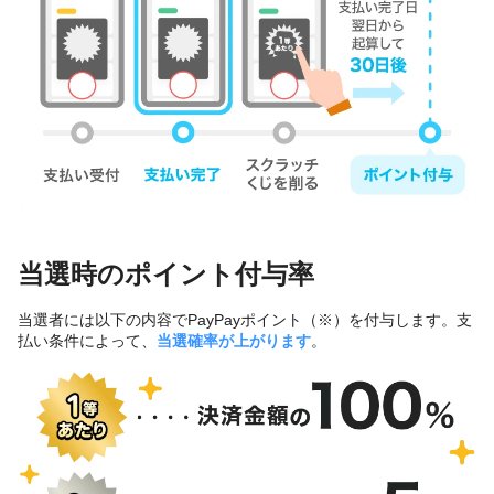
当選時のポイント付与率
当選者には以下の内容でPayPayポイント（※）を付与します。支
払い条件によって、
当選確率が上がります
。