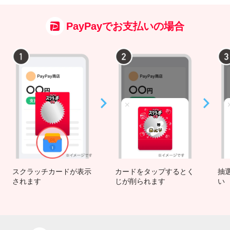
PayPayでお支払いの場合
スクラッチカードが表示
カードをタップするとく
抽
されます
じが削られます
い