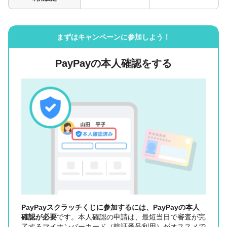
まずはキャンペーンに参加しよう！
PayPayの本人確認をする
PayPayスクラッチくじに参加するには、PayPayの本人
確認が必要
です。本人確認の申請は、最短当日で審査が完
了するマイナンバーカード（暗証番号利用）がオススメで