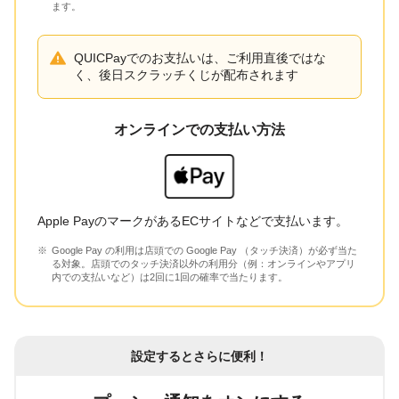
ます。
QUICPayでのお支払いは、ご利用直後ではな
く、後日スクラッチくじが配布されます
オンラインでの支払い方法
Apple PayのマークがあるECサイトなどで支払います。
Google Pay の利用は店頭での Google Pay （タッチ決済）が必ず当た
る対象。店頭でのタッチ決済以外の利用分（例：オンラインやアプリ
内での支払いなど）は2回に1回の確率で当たります。
設定するとさらに便利！