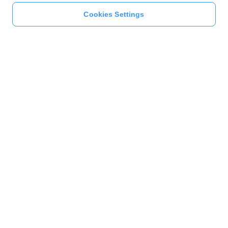
Cookies Settings
本人確認をする
このページをシェア
キャンペーン
本人確認すると参加できる！モスバーガー – 参加条件 | 本人確認をする
一般の利用者様
店舗オーナー様
PayPay加盟店様
法人のお客様
自治体の担当者様
PayPay株式会社
最新情報をチェック！