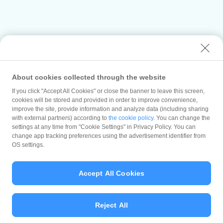
About cookies collected through the website
If you click "Accept All Cookies" or close the banner to leave this screen,
cookies will be stored and provided in order to improve convenience,
improve the site, provide information and analyze data (including sharing
with external partners) according to
the cookie policy
. You can change the
settings at any time from "Cookie Settings" in Privacy Policy. You can
change app tracking preferences using the advertisement identifier from
OS settings.
Accept All Cookies
Previous
Next
Reject All
1
2
3
4
5
6
7
8
9
10
11