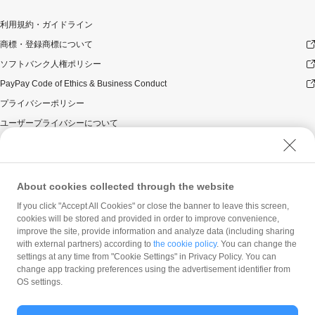
利用規約・ガイドライン
商標・登録商標について
ソフトバンク人権ポリシー
PayPay Code of Ethics & Business Conduct
プライバシーポリシー
ユーザープライバシーについて
ユーザーセキュリティについて
ウェブサイト利用規約
反社会的勢力に対する方針
About cookies collected through the website
勧誘方針
If you click "Accept All Cookies" or close the banner to leave this screen,
cookies will be stored and provided in order to improve convenience,
マネロン等基本方針
improve the site, provide information and analyze data (including sharing
カスタマーハラスメントに関する当社の考え方
with external partners) according to
the cookie policy
. You can change the
settings at any time from "Cookie Settings" in Privacy Policy. You can
change app tracking preferences using the advertisement identifier from
OS settings.