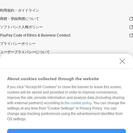
利用規約・ガイドライン
商標・登録商標について
ソフトバンク人権ポリシー
PayPay Code of Ethics & Business Conduct
プライバシーポリシー
ユーザープライバシーについて
ユーザーセキュリティについて
ウェブサイト利用規約
反社会的勢力に対する方針
About cookies collected through the website
勧誘方針
If you click "Accept All Cookies" or close the banner to leave this screen,
cookies will be stored and provided in order to improve convenience,
マネロン等基本方針
improve the site, provide information and analyze data (including sharing
カスタマーハラスメントに関する当社の考え方
with external partners) according to
the cookie policy
. You can change the
settings at any time from "Cookie Settings" in Privacy Policy. You can
change app tracking preferences using the advertisement identifier from
OS settings.