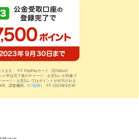
なります。
PayPayカード（旧Yahoo!
イント申込完了後のチャージ・お支払いが対象で
のチャージ・お支払いではポイントが付与されま
006、調査機関：
ICT総研
）
2023年9月30