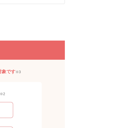
対象です
※3
※2