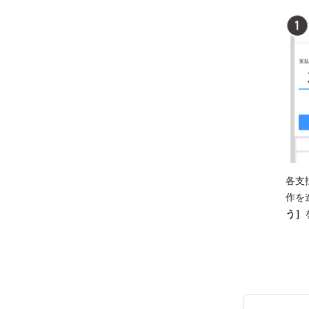
各支
作を
う］