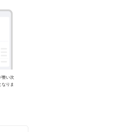
が整い次
となりま