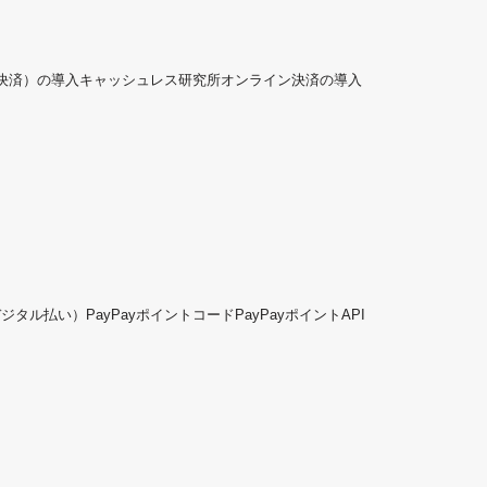
ド決済）の導入
キャッシュレス研究所
オンライン決済の導入
デジタル払い）
PayPayポイントコード
PayPayポイントAPI