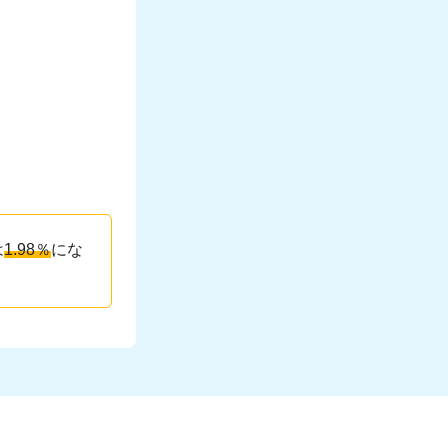
は
1.98％
にな