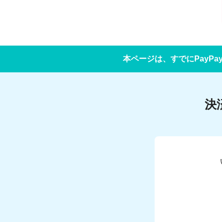
本ページは、すでにPayP
決