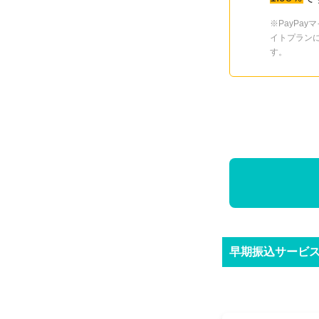
※PayPa
イトプランに
す。
早期振込サービ