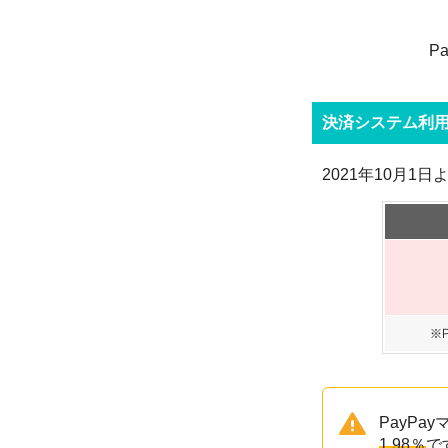
P
決済システム利
2021年10月1
PayP
1.98％
で