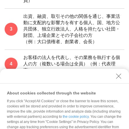
員）
出資、融資、取引その他の関係を通じ、事業活
動に支配的な影響力を有する個人、国、地方公
共団体、独立行政法人、人格を持たない社団・
財団、上場企業とその子会社の方
（例：大口債権者、創業者、会長）
お客様の法人を代表し、その業務を執行する個
人の方（複数いる場合は全員）（例：代表理
事）
About cookies collected through the website
・ご病気などにより、法人のお客様を実質的に支配する意思または能力を有
If you click "Accept All Cookies" or close the banner to leave this screen,
してない、または業務執行を行うことができない個人の方は実質的支配者に
cookies will be stored and provided in order to improve convenience,
該当しません。
improve the site, provide information and analyze data (including sharing
・実質的支配者を個人まで遡って確認しますが、実質的支配者が国、地方公
with external partners) according to
the cookie policy
. You can change the
共団体、独立行政法人、人格を持たない社団・財団、上場企業とその子会社
settings at any time from "Cookie Settings" in Privacy Policy. You can
の場合は、その法人の名称、所在地等をご申告ください。（例：お客様が上
場企業の子会社等である場合）
change app tracking preferences using the advertisement identifier from