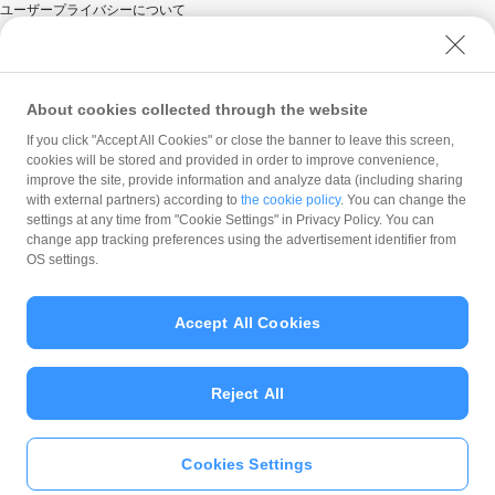
ユーザープライバシーについて
ユーザーセキュリティについて
ウェブサイト利用規約
反社会的勢力に対する方針
About cookies collected through the website
勧誘方針
If you click "Accept All Cookies" or close the banner to leave this screen,
cookies will be stored and provided in order to improve convenience,
マネロン等基本方針
improve the site, provide information and analyze data (including sharing
カスタマーハラスメントに関する当社の考え方
with external partners) according to
the cookie policy
. You can change the
settings at any time from "Cookie Settings" in Privacy Policy. You can
change app tracking preferences using the advertisement identifier from
OS settings.
Accept All Cookies
© PayPay Corporation
Reject All
Cookies Settings
いますぐ
PayPayアプリ
をダウンロ
ード
＞＞