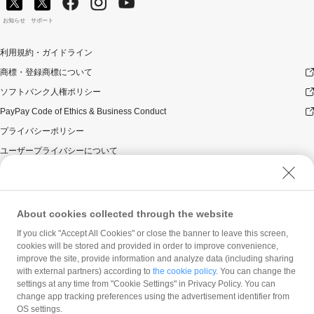
お知らせ
サポート
利用規約・ガイドライン
商標・登録商標について
ソフトバンク人権ポリシー
PayPay Code of Ethics & Business Conduct
プライバシーポリシー
ユーザープライバシーについて
ユーザーセキュリティについて
ウェブサイト利用規約
反社会的勢力に対する方針
About cookies collected through the website
勧誘方針
If you click "Accept All Cookies" or close the banner to leave this screen,
cookies will be stored and provided in order to improve convenience,
マネロン等基本方針
improve the site, provide information and analyze data (including sharing
カスタマーハラスメントに関する当社の考え方
with external partners) according to
the cookie policy
. You can change the
settings at any time from "Cookie Settings" in Privacy Policy. You can
change app tracking preferences using the advertisement identifier from
OS settings.