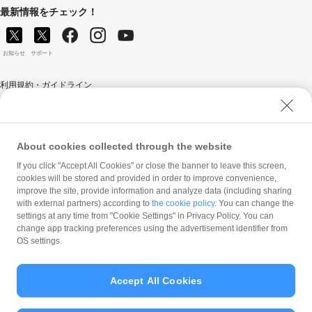
最新情報をチェック！
お知らせ
サポート
利用規約・ガイドライン
商標・登録商標について
ソフトバンク人権ポリシー
PayPay Code of Ethics & Business Conduct
About cookies collected through the website
プライバシーポリシー
If you click "Accept All Cookies" or close the banner to leave this screen,
cookies will be stored and provided in order to improve convenience,
ユーザープライバシーについて
improve the site, provide information and analyze data (including sharing
ユーザーセキュリティについて
with external partners) according to
the cookie policy
. You can change the
settings at any time from "Cookie Settings" in Privacy Policy. You can
ウェブサイト利用規約
change app tracking preferences using the advertisement identifier from
反社会的勢力に対する方針
OS settings.
勧誘方針
マネロン等基本方針
Accept All Cookies
カスタマーハラスメントに関する当社の考え方