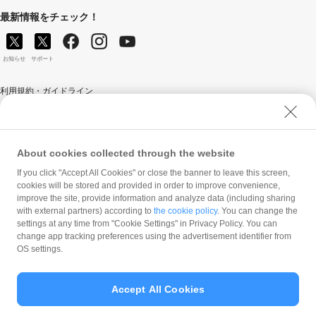
最新情報をチェック！
お知らせ
サポート
利用規約・ガイドライン
商標・登録商標について
ソフトバンク人権ポリシー
PayPay Code of Ethics & Business Conduct
About cookies collected through the website
プライバシーポリシー
If you click "Accept All Cookies" or close the banner to leave this screen,
cookies will be stored and provided in order to improve convenience,
ユーザープライバシーについて
improve the site, provide information and analyze data (including sharing
ユーザーセキュリティについて
with external partners) according to
the cookie policy
. You can change the
settings at any time from "Cookie Settings" in Privacy Policy. You can
ウェブサイト利用規約
change app tracking preferences using the advertisement identifier from
OS settings.
反社会的勢力に対する方針
勧誘方針
Accept All Cookies
マネロン等基本方針
カスタマーハラスメントに関する当社の考え方