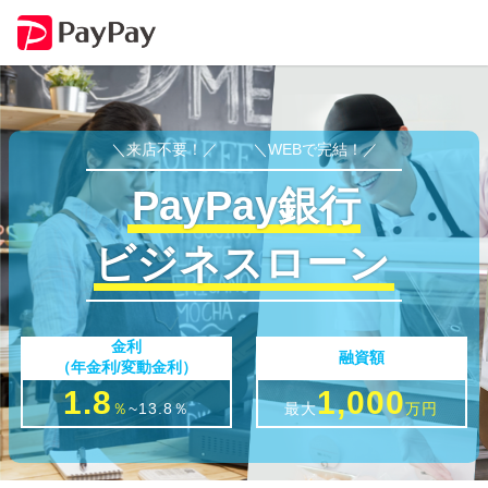
来店不要！
WEBで完結！
PayPay銀行
ビジネスローン
金利
融資額
（年金利/変動金利）
1.8
1,000
％
~13.8％
最大
万円