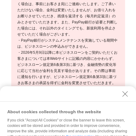
く場合は、事前にお客さま宛にご連絡いたします。ご了承い
ただけない場合、金利は変更いたしませんが、お借り入れを
お断りさせていただき、残債を返済する（毎月約定返済）の
みとさせていただきます。また、PayPay銀行が必要と判断し
た場合には、それ以外のタイミングでも、新規利用を停止さ
せていただく場合がございます。
・PayPay銀行がシステムメンテナンスを実施している期間中
は、ビジネスローンの申込みができません。
・2026年5月9日以降に本ビジネスローンをご契約いただくお
客さまについては本Webサイトに記載の内容にかかわらず、
ビジネスローン規定第6条第3項に基づき、金融情勢の変化等
に応じて当社が金利を見直す場合があります。その際は事前
に通知を行いますが、ビジネスローン規定第6条第3項に基づ
きお客さまの承諾を得ずに金利を変更させていただきます。
なお、既に契約済のお客さまには本Webサイト表記の変更に
ついてメールおよびマイページにて別途ご連絡しますので、
ご確認ください。
About cookies collected through the website
If you click "Accept All Cookies" or close the banner to leave this screen,
PayPay株式会社は、PayPay銀行株式会社を所属銀行とする
銀行
cookies will be stored and provided in order to improve convenience,
代理業者
として「円普通預金の受入れ」「外貨普通預金の受入れ
improve the site, provide information and analyze data (including sharing
（※）」「円貨資金貸付」および「為替取引（※）」を内容とす