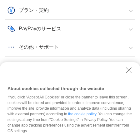
プラン・契約
PayPayのサービス
その他・サポート
About cookies collected through the website
If you click "Accept All Cookies" or close the banner to leave this screen,
登録情報の確認・変更
ストア情報
cookies will be stored and provided in order to improve convenience,
PayPayアプリに表示される店舗の情報を設定する（PayPayマイストアの設定）
improve the site, provide information and analyze data (including sharing
with external partners) according to
the cookie policy
. You can change the
規約
settings at any time from "Cookie Settings" in Privacy Policy. You can
ガイドライン
change app tracking preferences using the advertisement identifier from
OS settings.
最新情報をチェック！