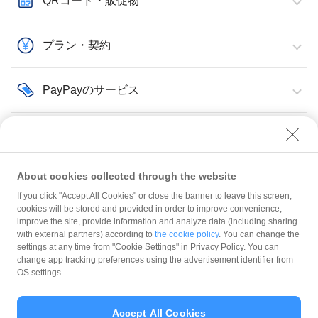
QRコード・販促物
プラン・契約
PayPayのサービス
その他・サポート
About cookies collected through the website
If you click "Accept All Cookies" or close the banner to leave this screen,
cookies will be stored and provided in order to improve convenience,
improve the site, provide information and analyze data (including sharing
with external partners) according to
the cookie policy
. You can change the
規約
settings at any time from "Cookie Settings" in Privacy Policy. You can
ガイドライン
change app tracking preferences using the advertisement identifier from
OS settings.
最新情報をチェック！
Accept All Cookies