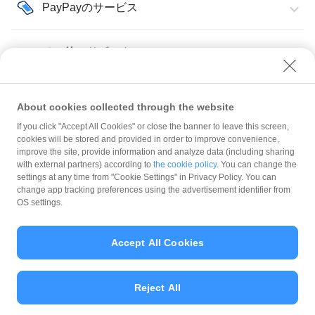
PayPayのサービス
その他・サポート
About cookies collected through the website
If you click "Accept All Cookies" or close the banner to leave this screen,
売上金の入金
入金口座情報
cookies will be stored and provided in order to improve convenience,
improve the site, provide information and analyze data (including sharing
with external partners) according to
the cookie policy
. You can change the
規約
settings at any time from "Cookie Settings" in Privacy Policy. You can
ガイドライン
change app tracking preferences using the advertisement identifier from
OS settings.
最新情報をチェック！
Accept All Cookies
加盟店サポート
Reject All