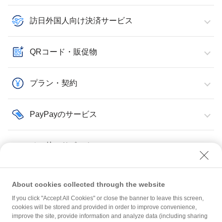
訪日外国人向け決済サービス
QRコード・販促物
プラン・契約
PayPayのサービス
その他・サポート
About cookies collected through the website
If you click "Accept All Cookies" or close the banner to leave this screen,
PayPayのサービス
PayPay資金調達
cookies will be stored and provided in order to improve convenience,
improve the site, provide information and analyze data (including sharing