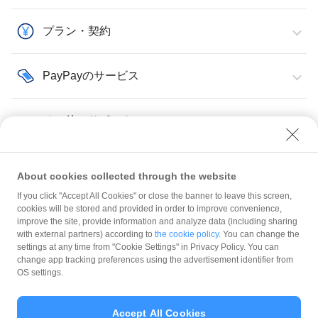
プラン・契約
PayPayのサービス
その他・サポート
About cookies collected through the website
If you click "Accept All Cookies" or close the banner to leave this screen,
トラブル・よくあるお問い合わせ
訪日外国人向け決済サービス
cookies will be stored and provided in order to improve convenience,
improve the site, provide information and analyze data (including sharing
with external partners) according to
the cookie policy
. You can change the
規約
settings at any time from "Cookie Settings" in Privacy Policy. You can
ガイドライン
change app tracking preferences using the advertisement identifier from
OS settings.
最新情報をチェック！
Accept All Cookies