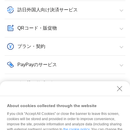
訪日外国人向け決済サービス
QRコード・販促物
プラン・契約
PayPayのサービス
その他・サポート
About cookies collected through the website
If you click "Accept All Cookies" or close the banner to leave this screen,
プラン・契約
料金
cookies will be stored and provided in order to improve convenience,
improve the site, provide information and analyze data (including sharing
with external partners) according to
the cookie policy
. You can change the