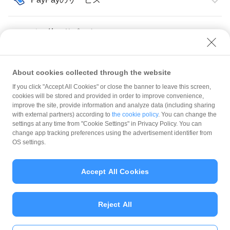
その他・サポート
About cookies collected through the website
If you click "Accept All Cookies" or close the banner to leave this screen,
クーポン
概要・操作手順
cookies will be stored and provided in order to improve convenience,
improve the site, provide information and analyze data (including sharing
with external partners) according to
the cookie policy
. You can change the
規約
settings at any time from "Cookie Settings" in Privacy Policy. You can
ガイドライン
change app tracking preferences using the advertisement identifier from
OS settings.
最新情報をチェック！
Accept All Cookies
加盟店サポート
Reject All