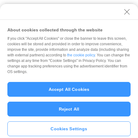
About cookies collected through the website
If you click "Accept All Cookies" or close the banner to leave this screen,
クーポン
概要・操作手順
【一覧】クーポンに使用できない文言や画像
cookies will be stored and provided in order to improve convenience,
improve the site, provide information and analyze data (including sharing
with external partners) according to
the cookie policy
. You can change the
規約
settings at any time from "Cookie Settings" in Privacy Policy. You can
ガイドライン
change app tracking preferences using the advertisement identifier from
OS settings.
最新情報をチェック！
Accept All Cookies
加盟店サポート
Reject All
Cookies Settings