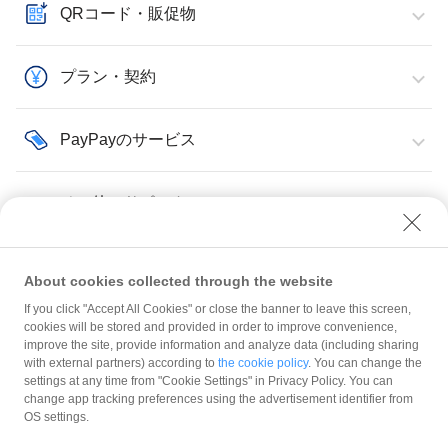
QRコード・販促物
プラン・契約
PayPayのサービス
その他・サポート
About cookies collected through the website
If you click "Accept All Cookies" or close the banner to leave this screen,
管理ツールのログイン・設定
2要素認証・認証コード
cookies will be stored and provided in order to improve convenience,
improve the site, provide information and analyze data (including sharing
with external partners) according to
the cookie policy
. You can change the
規約
settings at any time from "Cookie Settings" in Privacy Policy. You can
ガイドライン
change app tracking preferences using the advertisement identifier from
OS settings.
最新情報をチェック！