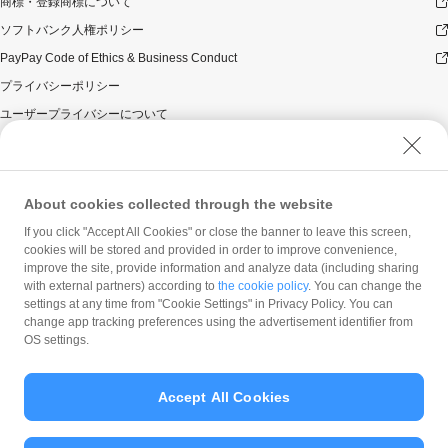
商標・登録商標について
ソフトバンク人権ポリシー
PayPay Code of Ethics & Business Conduct
プライバシーポリシー
ユーザープライバシーについて
ユーザーセキュリティについて
ウェブサイト利用規約
反社会的勢力に対する方針
About cookies collected through the website
勧誘方針
If you click "Accept All Cookies" or close the banner to leave this screen,
cookies will be stored and provided in order to improve convenience,
マネロン等基本方針
improve the site, provide information and analyze data (including sharing
カスタマーハラスメントに関する当社の考え方
with external partners) according to
the cookie policy
. You can change the
settings at any time from "Cookie Settings" in Privacy Policy. You can
change app tracking preferences using the advertisement identifier from
OS settings.
Accept All Cookies
© PayPay Corporation