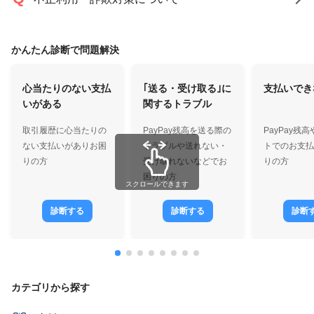
かんたん診断で問題解決
心当たりのない支払
｢送る・受け取る｣に
支払いでき
いがある
関するトラブル
取引履歴に心当たりの
PayPay残高を送る際の
PayPay残
ない支払いがありお困
トラブルや送れない・
トでのお支払
りの方
受け取れないなどでお
りの方
困りの方
スクロールできます
診断する
診断する
診断
カテゴリから探す