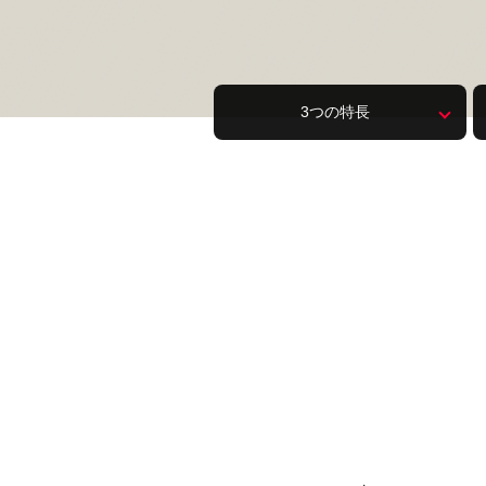
3つの
特長