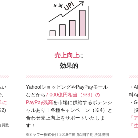
売上向上
に
効果的
払い
Yahoo!ショッピングやPayPayモール
・A
で、
などから
7,000億円相当（※3）の
料A
1に
PayPay残高
を市場に供給するポテンシ
・G
2)
ャルあり！各種キャンペーン（※4）と
ー
合わせ売上向上をサポートいたしま
「
会員数
す！
「
※3 ヤフー株式会社 2019年度 第1四半期 決算説明