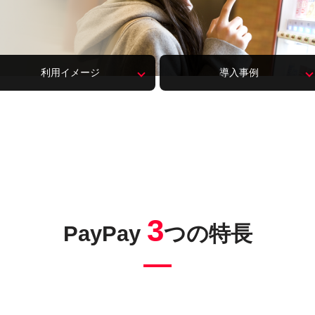
利用
イメージ
導入事例
3
PayPay
つの特長