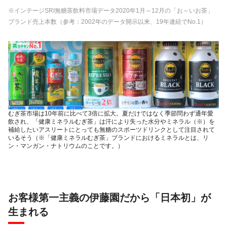
※インテージSRI無糖茶飲料市場データ2020年1月～12月の「お～いお茶」
ブランド売上本数（参考：2002年のデータ開示以来、19年連続でNo.1）
むぎ茶市場は10年前に比べて3倍に拡大。夏だけではなく季節問わず通年愛
飲され、「健康ミネラルむぎ茶」は汗により失った水分やミネラル（※）を
補給したいアスリートにとっても無糖のスポーツドリンクとして注目されて
いるそう（※「健康ミネラルむぎ茶」ブランドにおけるミネラルとは、リ
ン・マンガン・ナトリウムのことです。）
お客様第一主義の伊藤園だから「日本初」が
生まれる