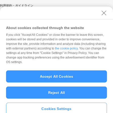
利用規約・ガイドライン
商標・登録商標について
ソフトバンク人権ポリシー
PayPay Code of Ethics & Business Conduct
About cookies collected through the website
プライバシーポリシー
If you click "Accept All Cookies" or close the banner to leave this screen,
cookies will be stored and provided in order to improve convenience,
ユーザープライバシーについて
improve the site, provide information and analyze data (including sharing
ユーザーセキュリティについて
with external partners) according to
the cookie policy
. You can change the
settings at any time from "Cookie Settings" in Privacy Policy. You can
ウェブサイト利用規約
change app tracking preferences using the advertisement identifier from
反社会的勢力に対する方針
OS settings.
勧誘方針
マネロン等基本方針
Accept All Cookies
カスタマーハラスメントに関する当社の考え方
Reject All
Cookies Settings