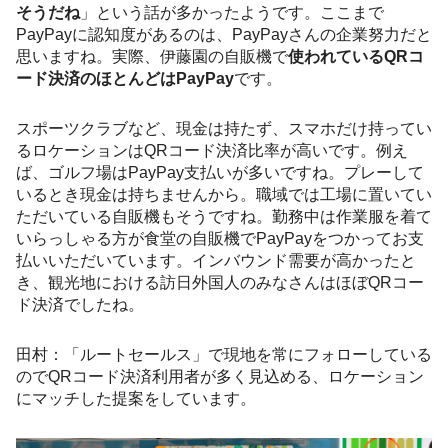
そうだね
」という話が多かったようです。ここまで
PayPayに認知度があるのは、PayPayさんの企業努力だと
思いますね。実際、伊藤園の自販機で
使われているQRコ
ード決済のほとんどはPayPay
です。
スポーツクラブなど、現金は持たず、スマホだけ持ってい
るロケーションはQRコード決済比率が高いです。例え
ば、ゴルフ場はPayPay支払いが多いですね。プレーして
いるとき現金は持ちませんから。職域では工場に置いてい
ただいている自販機もそうですね。勤務中は作業服を着て
いらっしゃる方が食堂の自販機でPayPayをつかってお支
払いいただいています。インバウンド需要が高かったと
き、観光地における訪日外国人のみなさんはほぼQRコー
ド決済でしたね。
田村：「ルートセールス」で現地を常にフォローしている
のでQRコード決済利用者が多く見込める、ロケーション
にマッチした提案をしています。