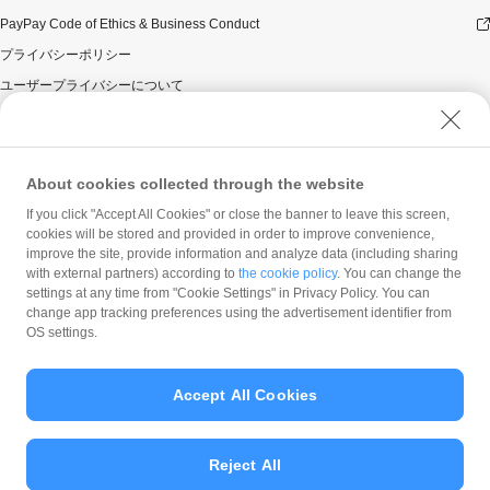
PayPay Code of Ethics & Business Conduct
プライバシーポリシー
ユーザープライバシーについて
ユーザーセキュリティについて
ウェブサイト利用規約
反社会的勢力に対する方針
About cookies collected through the website
勧誘方針
If you click "Accept All Cookies" or close the banner to leave this screen,
cookies will be stored and provided in order to improve convenience,
マネロン等基本方針
improve the site, provide information and analyze data (including sharing
カスタマーハラスメントに関する当社の考え方
with external partners) according to
the cookie policy
. You can change the
settings at any time from "Cookie Settings" in Privacy Policy. You can
change app tracking preferences using the advertisement identifier from
OS settings.
Accept All Cookies
© PayPay Corporation
Reject All