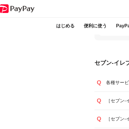
PayPay ヘルプ
外部サービス連携
セブン-イレブンアプリでの利用
はじめる
便利に使う
Pay
セブン-イレ
各種サービ
［セブン-
［セブン-