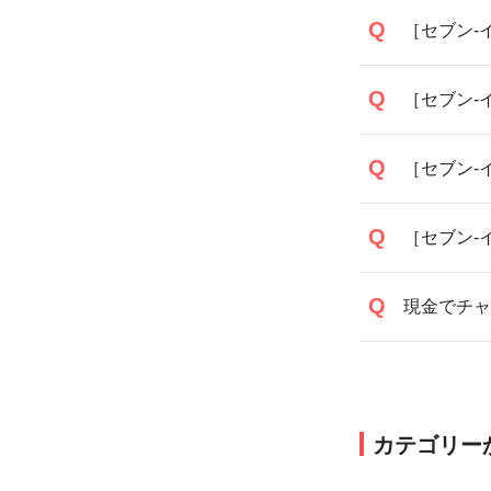
［セブン-
［セブン-
［セブン-
［セブン-
現金でチャ
カテゴリー