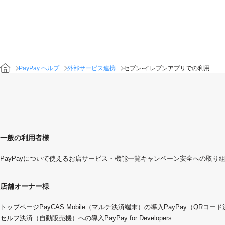
PayPay ヘルプ
外部サービス連携
セブン-イレブンアプリでの利用
一般の利用者様
PayPayについて
使えるお店
サービス・機能一覧
キャンペーン
安全への取り
店舗オーナー様
トップページ
PayCAS Mobile（マルチ決済端末）の導入
PayPay（QRコー
セルフ決済（自動販売機）への導入
PayPay for Developers