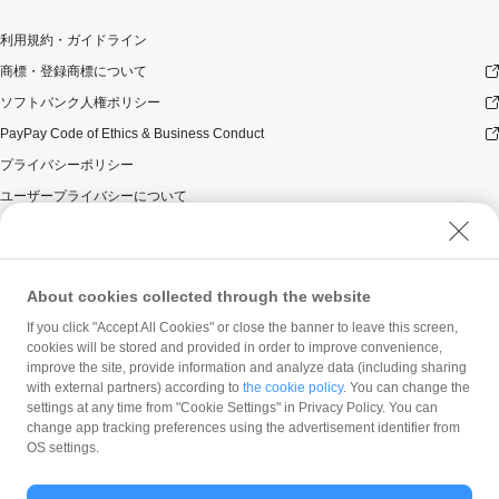
利用規約・ガイドライン
商標・登録商標について
ソフトバンク人権ポリシー
PayPay Code of Ethics & Business Conduct
プライバシーポリシー
ユーザープライバシーについて
ユーザーセキュリティについて
ウェブサイト利用規約
反社会的勢力に対する方針
About cookies collected through the website
勧誘方針
If you click "Accept All Cookies" or close the banner to leave this screen,
cookies will be stored and provided in order to improve convenience,
マネロン等基本方針
improve the site, provide information and analyze data (including sharing
カスタマーハラスメントに関する当社の考え方
with external partners) according to
the cookie policy
. You can change the
settings at any time from "Cookie Settings" in Privacy Policy. You can
change app tracking preferences using the advertisement identifier from
OS settings.