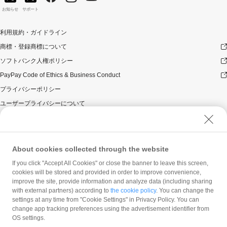
お知らせ
サポート
利用規約・ガイドライン
商標・登録商標について
ソフトバンク人権ポリシー
PayPay Code of Ethics & Business Conduct
プライバシーポリシー
ユーザープライバシーについて
ユーザーセキュリティについて
ウェブサイト利用規約
反社会的勢力に対する方針
About cookies collected through the website
勧誘方針
If you click "Accept All Cookies" or close the banner to leave this screen,
cookies will be stored and provided in order to improve convenience,
マネロン等基本方針
improve the site, provide information and analyze data (including sharing
カスタマーハラスメントに関する当社の考え方
with external partners) according to
the cookie policy
. You can change the
settings at any time from "Cookie Settings" in Privacy Policy. You can
change app tracking preferences using the advertisement identifier from
OS settings.