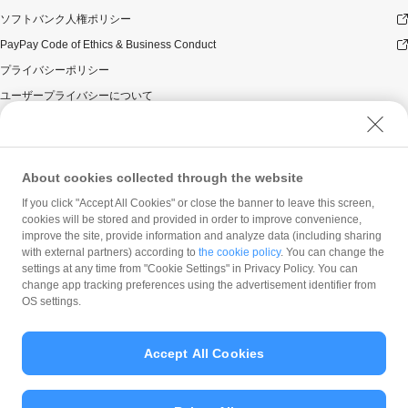
ソフトバンク人権ポリシー
PayPay Code of Ethics & Business Conduct
プライバシーポリシー
ユーザープライバシーについて
ユーザーセキュリティについて
ウェブサイト利用規約
反社会的勢力に対する方針
About cookies collected through the website
勧誘方針
If you click "Accept All Cookies" or close the banner to leave this screen,
cookies will be stored and provided in order to improve convenience,
マネロン等基本方針
improve the site, provide information and analyze data (including sharing
カスタマーハラスメントに関する当社の考え方
with external partners) according to
the cookie policy
. You can change the
settings at any time from "Cookie Settings" in Privacy Policy. You can
change app tracking preferences using the advertisement identifier from
OS settings.
Accept All Cookies
© PayPay Corporation