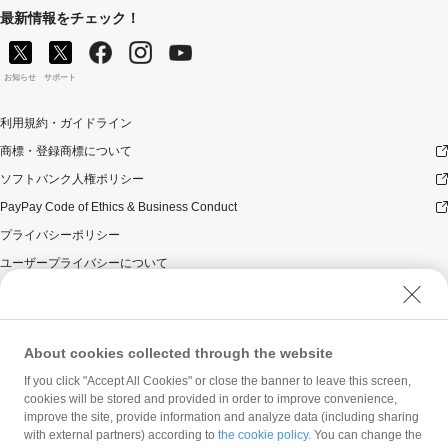
最新情報をチェック！
お知らせ
サポート
利用規約・ガイドライン
商標・登録商標について
ソフトバンク人権ポリシー
PayPay Code of Ethics & Business Conduct
プライバシーポリシー
ユーザープライバシーについて
ユーザーセキュリティについて
ウェブサイト利用規約
反社会的勢力に対する方針
About cookies collected through the website
勧誘方針
If you click "Accept All Cookies" or close the banner to leave this screen,
cookies will be stored and provided in order to improve convenience,
マネロン等基本方針
improve the site, provide information and analyze data (including sharing
カスタマーハラスメントに関する当社の考え方
with external partners) according to
the cookie policy
. You can change the