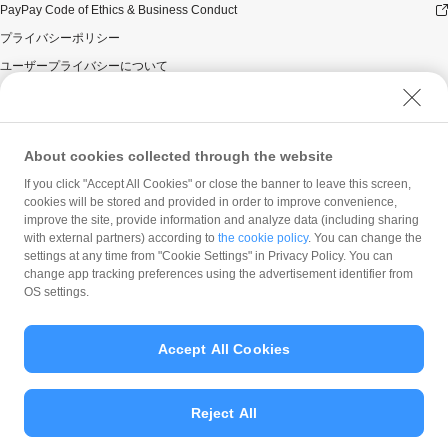
PayPay Code of Ethics & Business Conduct
プライバシーポリシー
ユーザープライバシーについて
ユーザーセキュリティについて
ウェブサイト利用規約
反社会的勢力に対する方針
About cookies collected through the website
勧誘方針
If you click "Accept All Cookies" or close the banner to leave this screen,
cookies will be stored and provided in order to improve convenience,
マネロン等基本方針
improve the site, provide information and analyze data (including sharing
カスタマーハラスメントに関する当社の考え方
with external partners) according to
the cookie policy
. You can change the
settings at any time from "Cookie Settings" in Privacy Policy. You can
change app tracking preferences using the advertisement identifier from
OS settings.
Accept All Cookies
© PayPay Corporation
Reject All