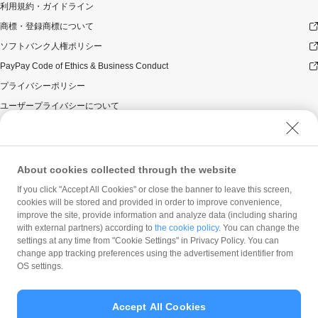
利用規約・ガイドライン
商標・登録商標について
ソフトバンク人権ポリシー
PayPay Code of Ethics & Business Conduct
プライバシーポリシー
ユーザープライバシーについて
ユーザーセキュリティについて
ウェブサイト利用規約
反社会的勢力に対する方針
About cookies collected through the website
勧誘方針
If you click "Accept All Cookies" or close the banner to leave this screen,
cookies will be stored and provided in order to improve convenience,
マネロン等基本方針
improve the site, provide information and analyze data (including sharing
カスタマーハラスメントに関する当社の考え方
with external partners) according to
the cookie policy
. You can change the
settings at any time from "Cookie Settings" in Privacy Policy. You can
change app tracking preferences using the advertisement identifier from
OS settings.
Accept All Cookies