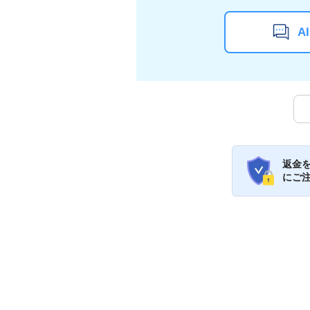
A
返金
にご