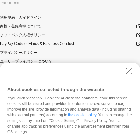
お知らせ
サポート
利用規約・ガイドライン
商標・登録商標について
ソフトバンク人権ポリシー
PayPay Code of Ethics & Business Conduct
プライバシーポリシー
ユーザープライバシーについて
ユーザーセキュリティについて
ウェブサイト利用規約
反社会的勢力に対する方針
About cookies collected through the website
勧誘方針
If you click "Accept All Cookies" or close the banner to leave this screen,
cookies will be stored and provided in order to improve convenience,
マネロン等基本方針
improve the site, provide information and analyze data (including sharing
カスタマーハラスメントに関する当社の考え方
with external partners) according to
the cookie policy
. You can change the
settings at any time from "Cookie Settings" in Privacy Policy. You can
change app tracking preferences using the advertisement identifier from
OS settings.