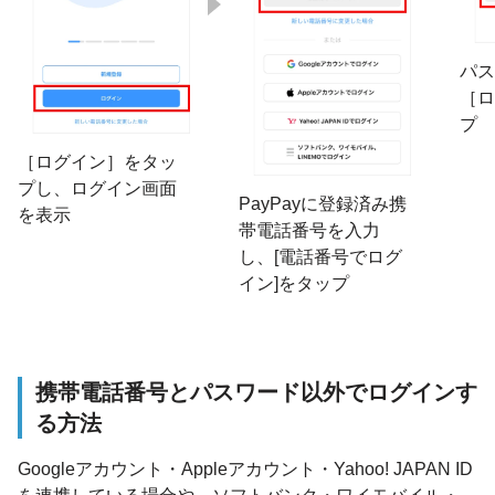
パス
［ロ
プ
［ログイン］をタッ
プし、ログイン画面
PayPayに登録済み携
を表示
帯電話番号を入力
し、[電話番号でログ
イン]をタップ
携帯電話番号とパスワード以外でログインす
る方法
Googleアカウント・Appleアカウント・Yahoo! JAPAN ID