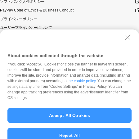
ソフトバンク人権ポリシー
PayPay Code of Ethics & Business Conduct
プライバシーポリシー
ユーザープライバシーについて
ユーザーセキュリティについて
ウェブサイト利用規約
反社会的勢力に対する方針
About cookies collected through the website
勧誘方針
If you click "Accept All Cookies" or close the banner to leave this screen,
cookies will be stored and provided in order to improve convenience,
マネロン等基本方針
improve the site, provide information and analyze data (including sharing
カスタマーハラスメントに関する当社の考え方
with external partners) according to
the cookie policy
. You can change the
settings at any time from "Cookie Settings" in Privacy Policy. You can
change app tracking preferences using the advertisement identifier from
OS settings.
Accept All Cookies
© PayPay Corporation
Reject All