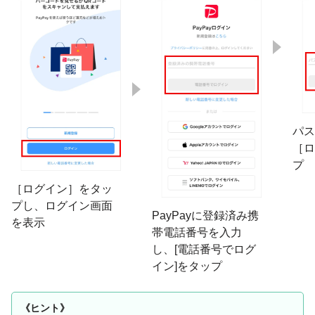
パス
［ロ
プ
［ログイン］をタッ
プし、ログイン画面
PayPayに登録済み携
を表示
帯電話番号を入力
し、[電話番号でログ
イン]をタップ
《ヒント》