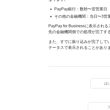
PayPay銀行：数秒〜翌営業日
その他の金融機関：当日〜3営
PayPay for Business
先の金融機関側での処理が完了す
また、すでに振り込みが完了していても、
テータスで表示されることがあり
は