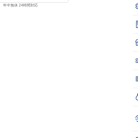
年中無休 24時間対応