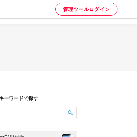
管理ツールログイン
キーワードで探す