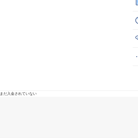
、まだ入金されていない