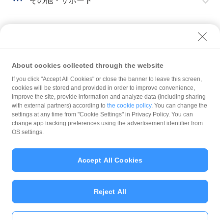
その他・サポート
About cookies collected through the website
If you click "Accept All Cookies" or close the banner to leave this screen,
管理ツールのログイン・設定
ログイン
cookies will be stored and provided in order to improve convenience,
PayPay for Businessの画面を切り替える（ブランドビュー・ストアビュー）
improve the site, provide information and analyze data (including sharing
with external partners) according to
the cookie policy
. You can change the
規約
settings at any time from "Cookie Settings" in Privacy Policy. You can
ガイドライン
change app tracking preferences using the advertisement identifier from
OS settings.
最新情報をチェック！
Accept All Cookies
加盟店サポート
Reject All