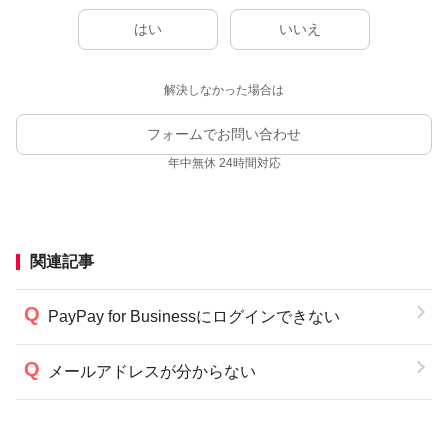
はい
いいえ
解決しなかった場合は
フォームでお問い合わせ
年中無休 24時間対応
関連記事
PayPay for Businessにログインできない
メールアドレスが分からない