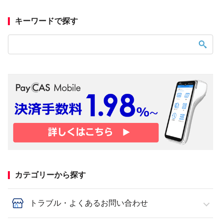
キーワードで探す
カテゴリーから探す
トラブル・よくあるお問い合わせ