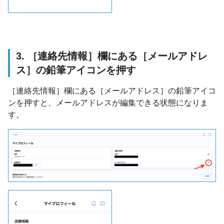
3. ［連絡先情報］欄にある［メールアドレ
ス］の鉛筆アイコンを押す
［連絡先情報］欄にある［メールアドレス］の鉛筆アイコ
ンを押すと、メールアドレスが編集できる状態になりま
す。