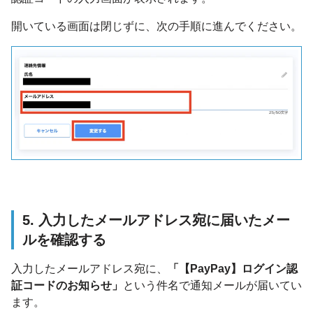
開いている画面は閉じずに、次の手順に進んでください。
5. 入力したメールアドレス宛に届いたメー
ルを確認する
入力したメールアドレス宛に、
「【PayPay】ログイン認
証コードのお知らせ」
という件名で通知メールが届いてい
ます。