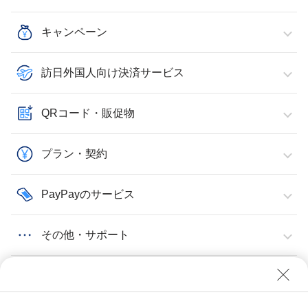
キャンペーン
訪日外国人向け決済サービス
QRコード・販促物
プラン・契約
PayPayのサービス
その他・サポート