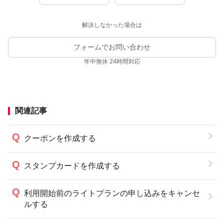
解決しなかった場合は
フォームでお問い合わせ
年中無休 24時間対応
関連記事
クーポンを作成する
スタンプカードを作成する
利用開始前のライトプランの申し込みをキャンセ
ルする