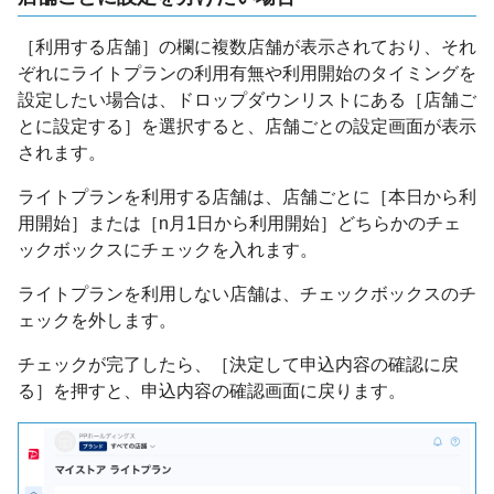
［利用する店舗］の欄に複数店舗が表示されており、それ
ぞれにライトプランの利用有無や利用開始のタイミングを
設定したい場合は、ドロップダウンリストにある［店舗ご
とに設定する］を選択すると、店舗ごとの設定画面が表示
されます。
ライトプランを利用する店舗は、店舗ごとに［本日から利
用開始］または［n月1日から利用開始］どちらかのチェ
ックボックスにチェックを入れます。
ライトプランを利用しない店舗は、チェックボックスのチ
ェックを外します。
チェックが完了したら、［決定して申込内容の確認に戻
る］を押すと、申込内容の確認画面に戻ります。