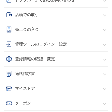
店頭での取引
売上金の入金
管理ツールのログイン・設定
登録情報の確認・変更
適格請求書
マイストア
クーポン