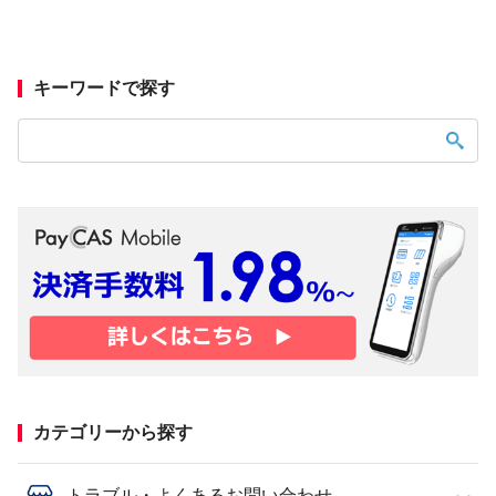
キーワードで探す
カテゴリーから探す
トラブル・よくあるお問い合わせ