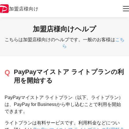
加盟店様向け
加盟店様向けヘルプ
こちらは加盟店様向けのヘルプです。一般のお客様は
こち
ら
PayPayマイストア ライトプランの利
用を開始する
PayPayマイストア ライトプラン（以下、ライトプラン）
は、PayPay for Businessから申し込むことで利用を開始
できます。
ライトプランは有料サービスです。利用料金などについ