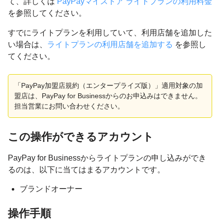
て、詳しくは
PayPayマイストア ライトプランの利用料金
を参照してください。
すでにライトプランを利用していて、利用店舗を追加した
い場合は、
ライトプランの利用店舗を追加する
を参照し
てください。
「PayPay加盟店規約（エンタープライズ版）」適用対象の加
盟店は、PayPay for Businessからのお申込みはできません。
担当営業にお問い合わせください。
この操作ができるアカウント
PayPay for Businessからライトプランの申し込みができ
るのは、以下に当てはまるアカウントです。
ブランドオーナー
操作手順