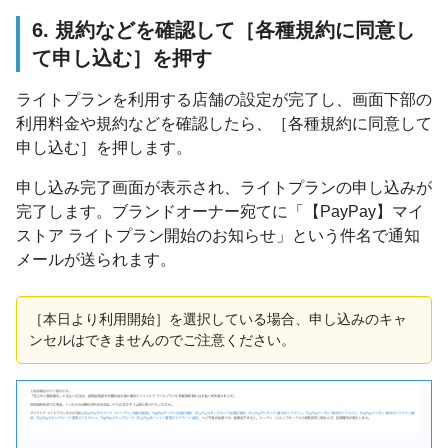
6. 規約などを確認して［各種規約に同意し
て申し込む］を押す
ライトプランを利用する店舗の設定が完了し、画面下部の
利用料金や規約などを確認したら、［各種規約に同意して
申し込む］を押します。
申し込み完了画面が表示され、ライトプランの申し込みが
完了します。ブランドオーナー宛てに「【PayPay】マイ
ストア ライトプラン開始のお知らせ」という件名で通知
メールが送られます。
［本日より利用開始］を選択している場合、申し込みのキャ
ンセルはできませんのでご注意ください。