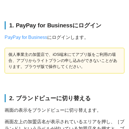
1. PayPay for Businessにログイン
PayPay for Business
にログインします。
個人事業主の加盟店で、iOS端末にてアプリ版をご利用の場
合、アプリからライトプランの申し込みができないことがあ
ります。ブラウザ版で操作してください。
2. ブランドビューに切り替える
画面の表示をブランドビューに切り替えます。
画面左上の加盟店名が表示されているエリアを押し、［ブ
ランド］というラベルが付いている加盟店名を押すと、ブ