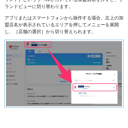
ランドビューに切り替わります。
アプリまたはスマートフォンから操作する場合、左上の加
盟店名が表示されているエリアを押してメニューを展開
し、［店舗の選択］から切り替えられます。