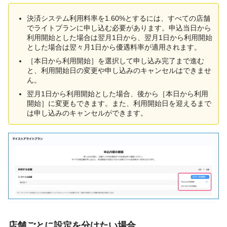
決済システム利用料率を1.60%とするには、すべての店舗
でライトプランに申し込む必要があります。申込当日から
利用開始とした場合は翌月1日から、翌月1日から利用開始
とした場合は翌々月1日から優遇料率が適用されます。
［本日から利用開始］を選択して申し込み完了まで進む
と、利用開始日の変更や申し込みのキャンセルはできませ
ん。
翌月1日から利用開始とした場合、後から［本日から利用
開始］に変更もできます。また、利用開始日を迎えるまで
は申し込みのキャンセルができます。
店舗ごとに設定を分けたい場合