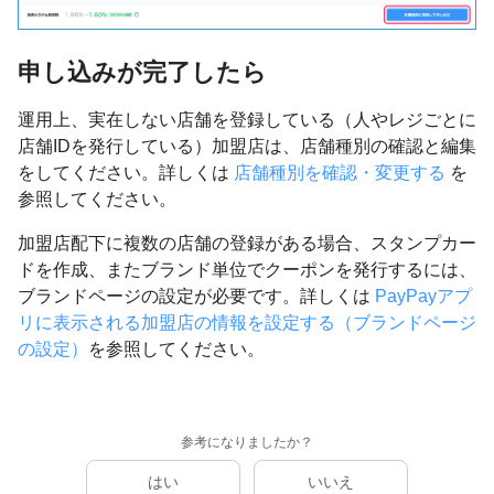
申し込みが完了したら
運用上、実在しない店舗を登録している（人やレジごとに
店舗IDを発行している）加盟店は、店舗種別の確認と編集
をしてください。詳しくは
店舗種別を確認・変更する
を
参照してください。
加盟店配下に複数の店舗の登録がある場合、スタンプカー
ドを作成、またブランド単位でクーポンを発行するには、
ブランドページの設定が必要です。詳しくは
PayPayアプ
リに表示される加盟店の情報を設定する（ブランドページ
の設定）
を参照してください。
参考になりましたか？
はい
いいえ