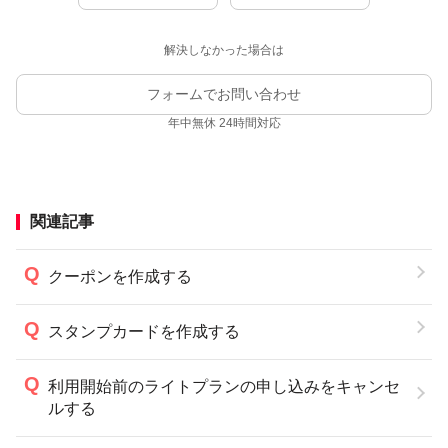
解決しなかった場合は
フォームでお問い合わせ
年中無休 24時間対応
関連記事
クーポンを作成する
スタンプカードを作成する
利用開始前のライトプランの申し込みをキャンセ
ルする