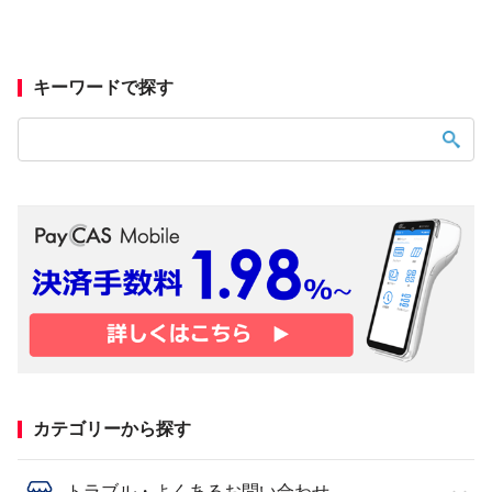
キーワードで探す
カテゴリーから探す
トラブル・よくあるお問い合わせ