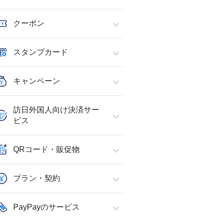
クーポン
スタンプカード
キャンペーン
訪日外国人向け決済サー
ビス
QRコード・販促物
プラン・契約
PayPayのサービス