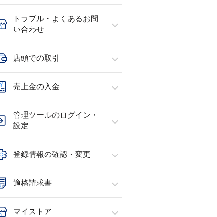
トラブル・よくあるお問
い合わせ
店頭での取引
売上金の入金
管理ツールのログイン・
設定
登録情報の確認・変更
適格請求書
マイストア