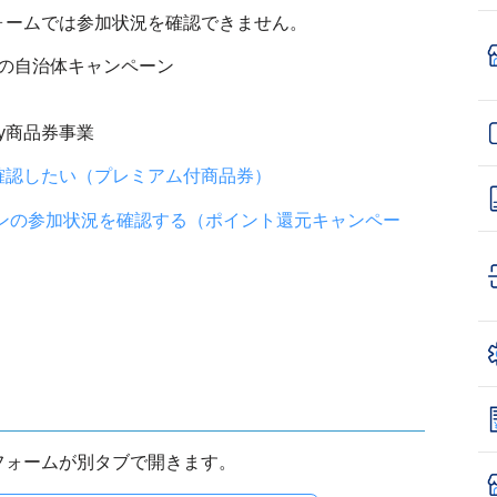
ォームでは参加状況を確認できません。
の自治体キャンペーン
y商品券事業
確認したい（プレミアム付商品券）
でキャンペーンの参加状況を確認する（ポイント還元キャンペー
フォームが別タブで開きます。