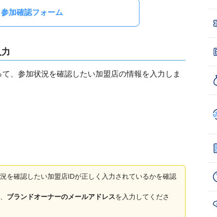
参加確認フォーム
入力
って、参加状況を確認したい加盟店の情報を入力しま
況を確認したい加盟店IDが正しく入力されているかを確認
、
ブランドオーナーのメールアドレス
を入力してくださ