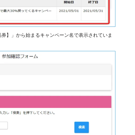
ay商品券】」から始まるキャンペーン名で表示されていま