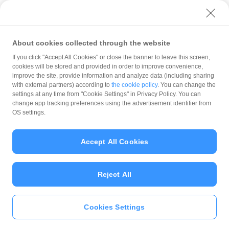
About cookies collected through the website
If you click "Accept All Cookies" or close the banner to leave this screen,
その他
解約
解約後、PayPay for Businessは何ヶ月間確認できるのか
cookies will be stored and provided in order to improve convenience,
improve the site, provide information and analyze data (including sharing
with external partners) according to
the cookie policy
. You can change the
規約
settings at any time from "Cookie Settings" in Privacy Policy. You can
ガイドライン
change app tracking preferences using the advertisement identifier from
OS settings.
最新情報をチェック！
Accept All Cookies
加盟店サポート
Reject All
Cookies Settings
© PayPay Corporation