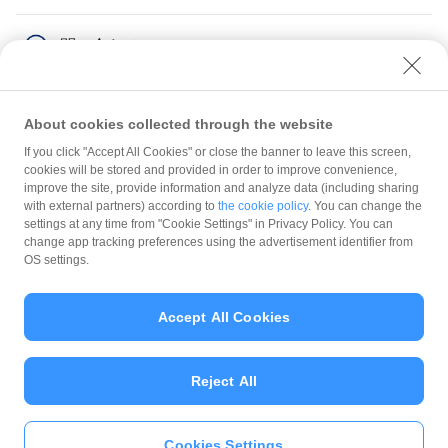
問い合わせ
About cookies collected through the website
If you click "Accept All Cookies" or close the banner to leave this screen,
登録情報の確認・変更
加盟店情報
cookies will be stored and provided in order to improve convenience,
improve the site, provide information and analyze data (including sharing
with external partners) according to
the cookie policy
. You can change the
規約
settings at any time from "Cookie Settings" in Privacy Policy. You can
ガイドライン
change app tracking preferences using the advertisement identifier from
OS settings.
最新情報をチェック！
Accept All Cookies
加盟店サポート
Reject All
Cookies Settings