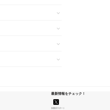
最新情報をチェック！
加盟店サポート