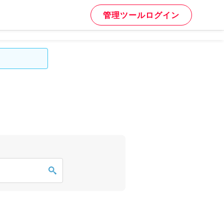
管理ツールログイン