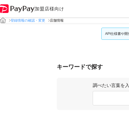
加盟店様向け
登録情報の確認・変更
店舗情報
API仕様書や
キーワードで探す
調べたい言葉を