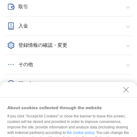
取引
入金
登録情報の確認・変更
その他
問い合わせ
About cookies collected through the website
If you click "Accept All Cookies" or close the banner to leave this screen,
その他
PayPayポイントAPI
cookies will be stored and provided in order to improve convenience,
improve the site, provide information and analyze data (including sharing
with external partners) according to
the cookie policy
. You can change the
規約