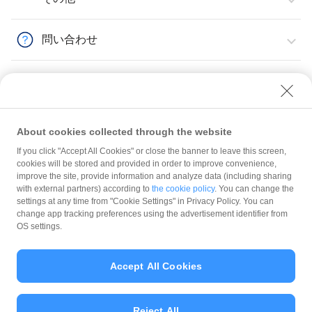
問い合わせ
About cookies collected through the website
If you click "Accept All Cookies" or close the banner to leave this screen,
その他
PayPayポイントAPI
【PayPayポイントAPI】前受金の返金を依頼したい
cookies will be stored and provided in order to improve convenience,
improve the site, provide information and analyze data (including sharing
with external partners) according to
the cookie policy
. You can change the
規約
settings at any time from "Cookie Settings" in Privacy Policy. You can
ガイドライン
change app tracking preferences using the advertisement identifier from
OS settings.
最新情報をチェック！
Accept All Cookies
加盟店サポート
Reject All